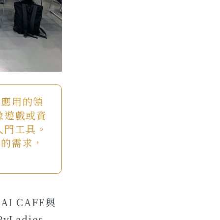
能應用的領
像遊戲或資
入門工具。
同的需求，
I CAFE與
yLadies