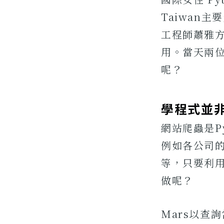
Taiwan
工程師蕭雅方
用。當天兩位
呢？
學程式並
網站爬蟲是P
例如各公司
等，只要利
做呢？
Mars以查