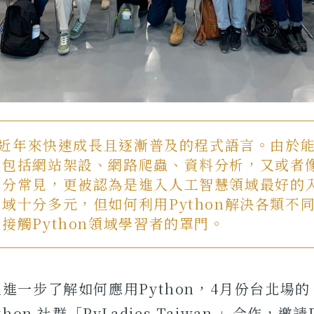
n是近年來快速成長且逐漸普及的程式語言。由於
，包括網站架設、網路爬蟲、資料分析，又或者
十分常見，更被認為是進入人工智慧領域最好的
域十分多元，但如何利用Python解決各類不
接觸Python領域學習者的罩門。
進一步了解如何應用Python，4月份台北場的 A
hon 社群「PyLadies Taiwan 」合作，邀請P