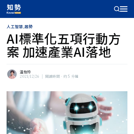
人工智慧
,
趨勢
AI標準化五項行動方
案 加速產業AI落地
溫怡玲
2021/12/26
|
閱讀時間‧約 5 分鐘