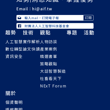
Email：
hi@aif.tw
財團法人人工智慧科技基金會
趨勢
技術
觀點
專題
活動
人工智慧
實作解析
人物訪談
數位轉型
論文快讀
產業案例
資訊安全
精選書單
策略觀點
大話智慧製造
社畜看天下
NExT Forum
關於
個資聲明
版權聲明