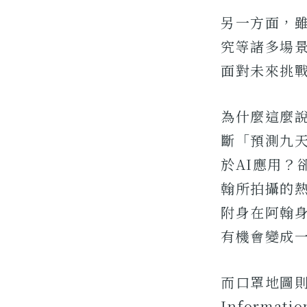
另一方面，
究等諸多場
面對未來挑
為什麼這麼
斷「預測九
於AI應用
翰所拍攝的
附身在阿翰
有機會變成一
而口罩地圖則是
Informat