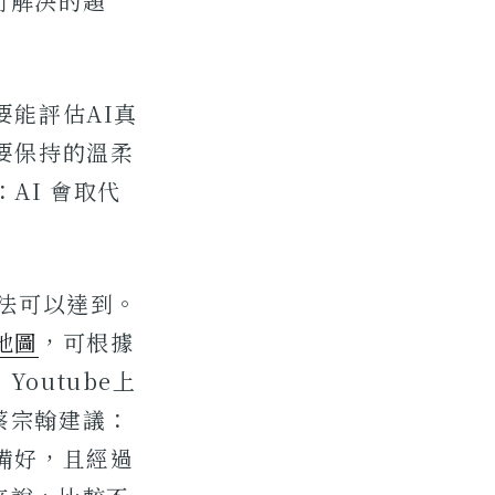
可解決的題
要能評估AI真
要保持的溫柔
AI 會取代
方法可以達到。
地圖
，可根據
outube上
蔡宗翰建議：
備好，且經過