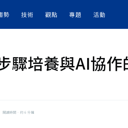
趨勢
技術
觀點
專題
活動
人工智慧
實作解析
人物訪談
數位轉型
論文快讀
產業案例
資訊安全
精選書單
步驟培養與AI協作
策略觀點
》副總編
大話智慧製造
，也關心台
的挑戰與克
社畜看天下
撞的火花。
NExT Forum
|
閱讀時間‧約 6 分鐘