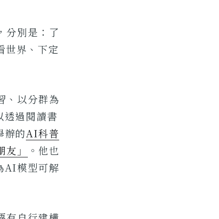
，分別是：了
維看世界、下定
習、以分群為
以透過閱讀書
舉辦的
AI科普
朋友」
。他也
AI模型可解
要有自行建構