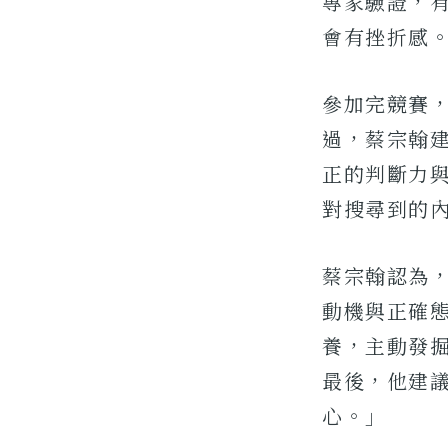
專家驗證，
會有挫折感
參加完競賽，
過，蔡宗翰
正的判斷力
對搜尋到的
蔡宗翰認為
動機與正確
養，主動發
最後，他建
心。」