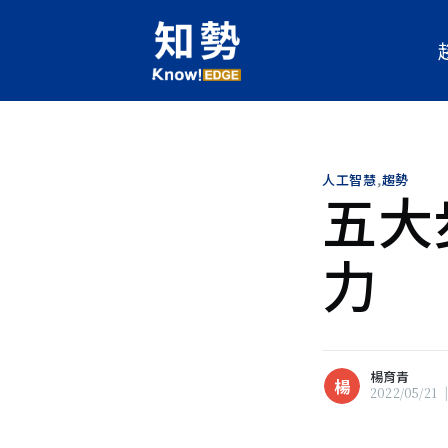
人工智慧
,
趨勢
五大
楊育青
楊
現任人工智慧科技基金會《知勢
力
輯，關注科技發展對人類的影響
灣產業面對數位變革時，所面臨
服要點。喜歡文學，欣賞跨域碰
瀏覽 楊育青 的
所有文章
楊育青
楊
2022/05/21