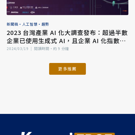
新聞稿
•
人工智慧
•
趨勢
2023 台灣產業 AI 化大調查發布：超過半數
企業已使用生成式 AI，且企業 AI 化指數差
異逐步加大
2024/03/19
|
閱讀時間‧約 9 分鐘
更多推薦