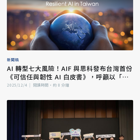
新聞稿
AI 轉型七大風險！AIF 與思科發布台灣首份
《可信任與韌性 AI 白皮書》，呼籲以「信
任」為核心重塑數位韌性
2025/12/4
|
閱讀時間‧約 8 分鐘