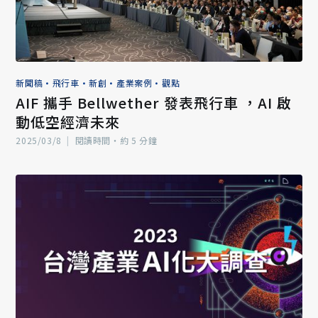
新聞稿
•
飛行車
•
新創
•
產業案例
•
觀點
AIF 攜手 Bellwether 發表飛行車 ，AI 啟
動低空經濟未來
2025/03/8
|
閱讀時間‧約 5 分鐘