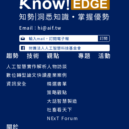
Email：
hi@aif.tw
財團法人人工智慧科技基金會
趨勢
技術
觀點
專題
活動
人工智慧
實作解析
人物訪談
數位轉型
論文快讀
產業案例
資訊安全
精選書單
策略觀點
大話智慧製造
社畜看天下
NExT Forum
關於