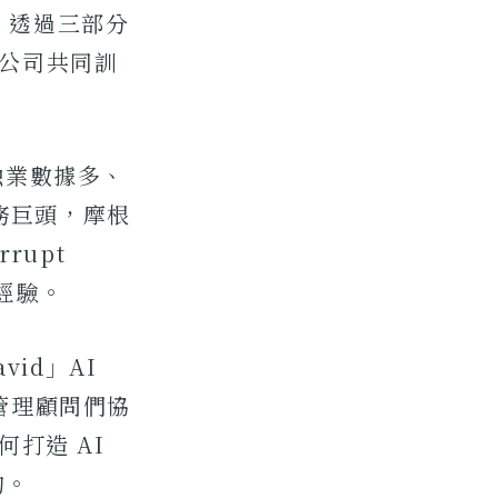
A，透過三部分
子公司共同訓
融業數據多、
務巨頭，摩根
rrupt
的經驗。
vid」AI
管理顧問們協
如何打造 AI
的。