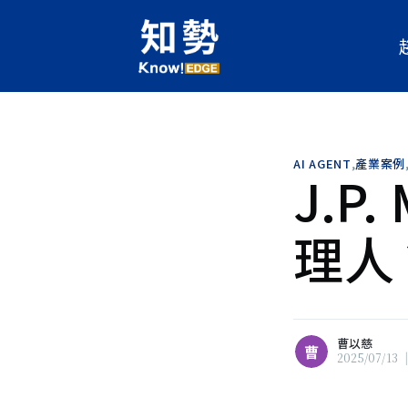
曹以慈
曹
當技術日新月異，選擇站在科技
之處，參與形塑人工智慧的未來
的發展，不僅仰賴卓越的工程技
AI AGENT
,
產業案例
J.P
公共參與、政策引導與價值思辨
合法律、行銷與策略顧問的經驗
力於推動AI技術的落地與應用
理人
片土地出發，思考如何在科技與
建橋梁，讓人工智慧成為值得信
福社會的力量。
瀏覽 曹以慈 的
所有文章
曹以慈
曹
2025/07/13