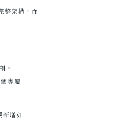
有完整架構，而
機制。
多個專屬
要新增如