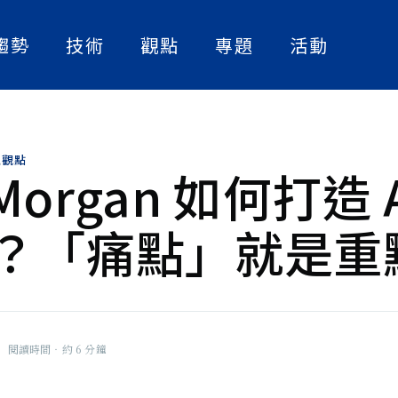
趨勢
技術
觀點
專題
活動
人工智慧
實作解析
人物訪談
與制度交會
數位轉型
論文快讀
產業案例
。相信AI
術，更需要
,
觀點
資訊安全
精選書單
. Morgan 如何打造 
的支持。結
與專長，致
策略觀點
。從台灣這
？「痛點」就是重
大話智慧製造
制度之間搭
任、真正造
社畜看天下
NExT Forum
|
閱讀時間‧約 6 分鐘