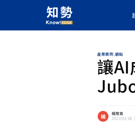
產業案例
,
觀點
讓A
楊育青
楊
現任人工智慧科技基金會《知勢
Ju
輯，關注科技發展對人類的影響
灣產業面對數位變革時，所面臨
服要點。喜歡文學，欣賞跨域碰
瀏覽 楊育青 的
所有文章
楊育青
楊
2023/02/18