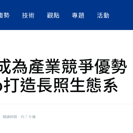
趨勢
技術
觀點
專題
活動
人工智慧
實作解析
人物訪談
數位轉型
論文快讀
產業案例
資訊安全
精選書單
I成為產業競爭優勢
策略觀點
》副總編
bo打造長照生態系
大話智慧製造
，也關心台
的挑戰與克
社畜看天下
撞的火花。
NExT Forum
|
閱讀時間‧約 7 分鐘