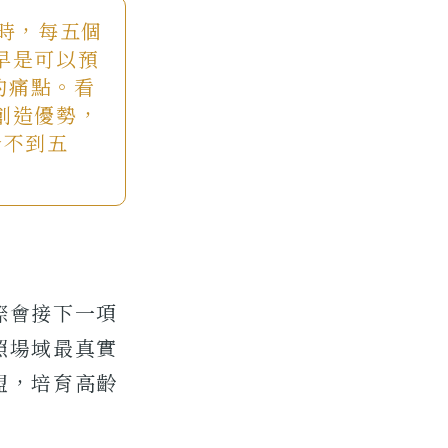
年時，每五個
早是可以預
的痛點。看
創造優勢，
今不到五
際會接下一項
照場域最真實
盟，培育高齡