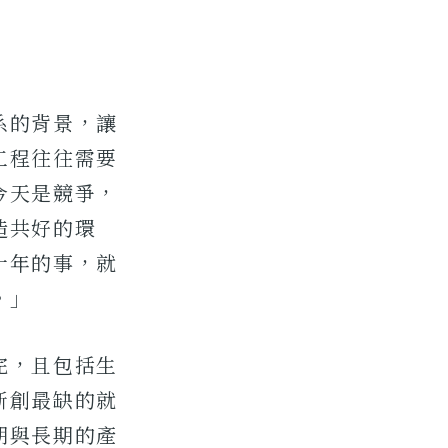
系的背景，讓
工程往往需要
今天是競爭，
造共好的環
十年的事，就
。」
完，且包括生
新創最缺的就
期與長期的產