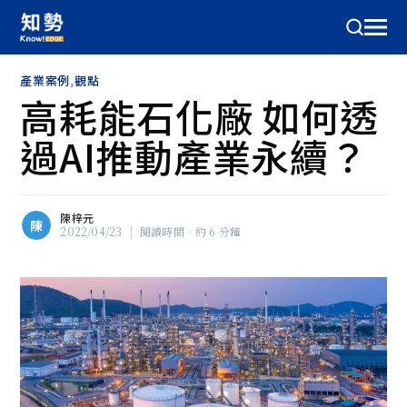
產業案例
,
觀點
高耗能石化廠 如何透
過AI推動產業永續？
陳梓元
陳
2022/04/23
|
閱讀時間‧約 6 分鐘