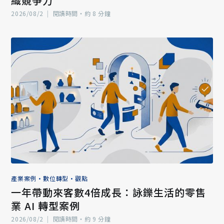
織競爭力
2026/08/2
|
閱讀時間‧約 8 分鐘
產業案例
•
數位轉型
•
觀點
一年帶動來客數4倍成長：詠鑠生活的零售
業 AI 轉型案例
2026/08/2
|
閱讀時間‧約 9 分鐘