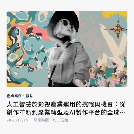
產業案例
•
觀點
人工智慧於影視產業運用的挑戰與機會：從
創作革新到產業轉型及AI製作平台的全球新
契機（三）
2025/11/15
|
閱讀時間‧約 5 分鐘