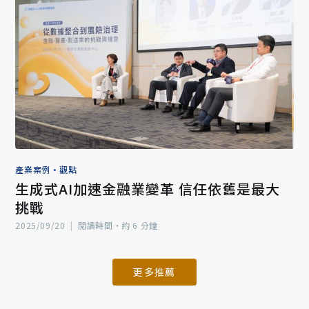
產業案例
•
觀點
生成式AI加速金融業變革 信任依舊是最大
挑戰
2025/09/20
|
閱讀時間‧約 6 分鐘
更多推薦