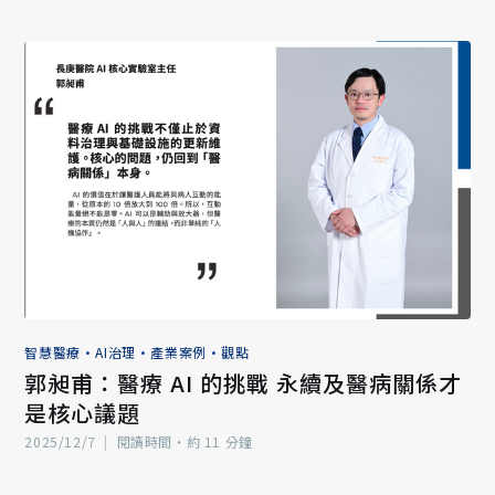
智慧醫療
•
AI治理
•
產業案例
•
觀點
郭昶甫：醫療 AI 的挑戰 永續及醫病關係才
是核心議題
2025/12/7
|
閱讀時間‧約 11 分鐘