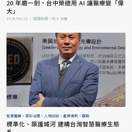
20 年磨一劍，台中榮總用 AI 讓醫療變「偉
大」
2026/06/20
|
閱讀時間‧約 8 分鐘
智慧醫療
•
資料治理
•
人物訪談
•
產業案例
•
觀點
標準化、築護城河 建構台灣智慧醫療生態
系