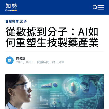
智慧醫療
,
趨勢
從數據到分子：AI如
何重塑生技製藥產業
陳書璿
陳
2025/10/25
|
閱讀時間‧約 5 分鐘