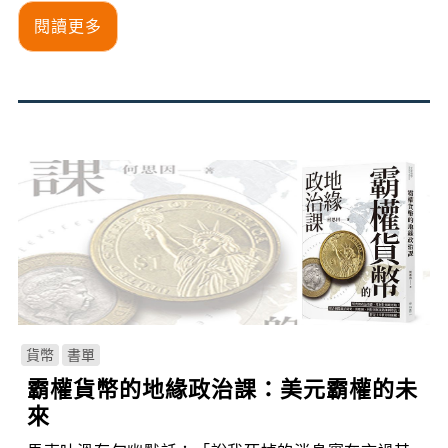
閱讀更多
貨幣
書單
霸權貨幣的地緣政治課：美元霸權的未
來