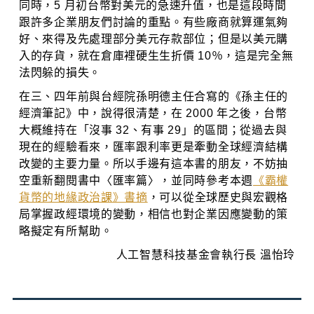
同時，5 月初台幣對美元的急速升值，也是這段時間
跟許多企業朋友們討論的重點。有些廠商就算運氣夠
好、來得及先處理部分美元存款部位；但是以美元購
入的存貨，就在倉庫裡硬生生折價 10％，這是完全無
法閃躲的損失。
在三、四年前與台經院孫明德主任合寫的《孫主任的
經濟筆記》中，說得很清楚，在 2000 年之後，台幣
大概維持在「沒事 32、有事 29」的區間；從過去與
現在的經驗看來，匯率跟利率更是牽動全球經濟結構
改變的主要力量。所以手邊有這本書的朋友，不妨抽
空重新翻閱書中〈匯率篇〉，並同時參考本週
《霸權
貨幣的地緣政治課》書摘
，可以從全球歷史與宏觀格
局掌握政經環境的變動，相信也對企業因應變動的策
略擬定有所幫助。
人工智慧科技基金會執行長 溫怡玲