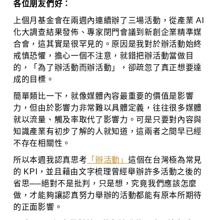
各位朋友們好：
上個月基金會在兩週內連續辦了三場活動，從產業 AI
化大調查結果發佈、專家閉門會議到新創企業精準媒
合會，這其實是很罕見的。原因是我對於辦活動始終
戒慎恐懼，擔心一個不注意，就錯把辦活動當做目
的，「為了辦活動而辦活動」，卻疏忽了真正想要達
成的目標。
簡單類比一下，就像媒體內容最重要的價值是影響
力，但由於影響力非常難以具體定義，往往很多媒體
就以流量、觸及率取代了影響力。可是只要對內容與
知識產業有初步了解的人就知道，這兩者之間早已經
不存在相關性。
所以本週我認真思考
「辦活動」
這個在台灣極為常見
的 KPI，並且藉由文字梳理曾經舉辦許多活動之後的
省思──絕對不是批判，只是想，究竟我們應該怎麼
做，才能夠讓認真努力舉辦的活動都能有原本所期待
的正面影響。