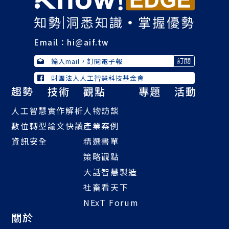
Email：
hi@aif.tw
財團法人人工智慧科技基金會
趨勢
技術
觀點
專題
活動
人工智慧
實作解析
人物訪談
數位轉型
論文快讀
產業案例
資訊安全
精選書單
策略觀點
大話智慧製造
社畜看天下
NExT Forum
關於