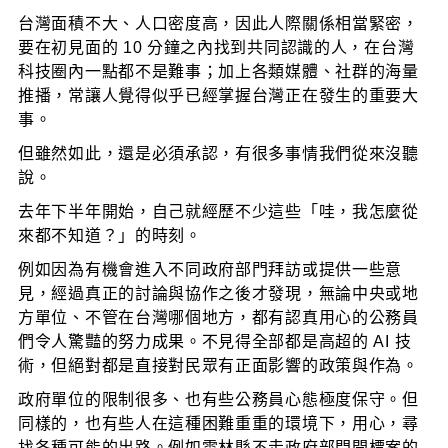
台灣面積不大、人口密度高，因此人際關係相當緊密，
要在初見面的 10 分鐘之內找到共同認識的人，在台灣
科技圈內一點都不是難事；加上各類媒體、社群的海量
推播，常讓人覺得似乎已經掌握台灣正在發生的重要大
事。
但雖然如此，還是必須承認，有很多事情我們從來沒聽
說。
去年下半年開始，自己就經歷不少這些「哇，我怎麼從
來都不知道？」的時刻。
例如因為有機會進入不同政府部門拜訪或提供一些意
見，經過真正的討論與協作之後才發現，無論中央或地
方單位、不管在台灣哪個地方，都有認真用心的公務員
們令人驚豔的努力成果。不見得全部都是高超的 AI 技
術，但絕對都是直接對民眾有正面影響的政策與作為。
政府單位的限制很多、也有些公務員心態極度保守。但
同樣的，也有些人在這種困難重重的環境下，用心，尋
找各種可能的出路。例如雲林縣不走政府部門開標案的