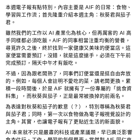
本週電子報有點特別，內容主要是 AIF 的日常：食物、
學習與工作流；首先隆重介紹本週主角：秋葵君與茄子
君。
雖然我們的工作以 AI 產業化為核心，但再厲害的 AI 高
手同樣都必須吃飯。AIF 的同事相當注重均衡的營養，
尋覓許久之後，終於找到一家健康又美味的便當店。這
家便當需要預訂，沒錯，就是這麼搶手，必須在下午前
完成預訂，隔天中午才有飯吃。
不過，因為跟老闆熟了，同事們訂便當還是挺自由奔放
的。例如，每個人會註明不愛吃的菜，請老闆更換。累
積一段時間後，於是 AIF 就擁有了一份專屬的「挑食資
料集」，而秋葵與茄子，正是最常被換掉的前兩名。
為表達對秋葵和茄子的歉意（？），特別尊稱為秋葵君
與茄子君；同時，第一次以食物做為電子報視覺設計的
主角。其實，也讓電子報有了更貼近生活的新面貌。
AI 本來就不只是嚴肅的科技或產業議題，早已廣泛影響
食衣住行、工作、學習的每個層面。當然對 AIF 同仁來