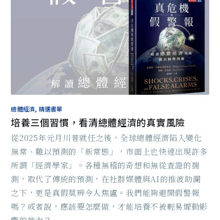
總體經濟, 精選書單
培養三個習慣，看清總體經濟的真實風險
從2025年元月川普就任之後，全球總體經濟陷入變化
無常、難以預測的「新常態」，市面上也快速出現許多
所謂「經濟學家」。各種無稽的奇想和無從查證的揣
測，取代了傳統的預測，在社群媒體與AI的推波助瀾
之下，更是真假莫辨令人焦盧。我們能夠避開假警報
嗎？或者說，應該要怎麼做，才能培養不被輕易煽動影