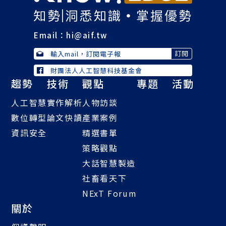
Email：
hi@aif.tw
財團法人人工智慧科技基金會
趨勢
技術
觀點
專題
活動
人工智慧
實作解析
人物訪談
數位轉型
論文快讀
產業案例
資訊安全
精選書單
策略觀點
大話智慧製造
社畜看天下
NExT Forum
關於