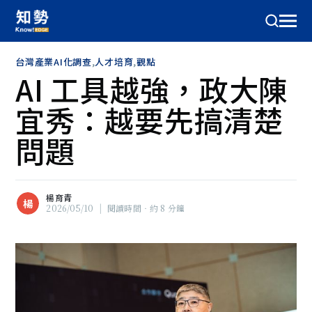
台灣產業AI化調查
,
人才培育
,
觀點
AI 工具越強，政大陳
宜秀：越要先搞清楚
問題
楊育青
楊
2026/05/10
|
閱讀時間‧約 8 分鐘