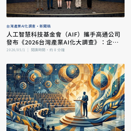
台灣產業AI化調查
•
新聞稿
人工智慧科技基金會（AIF）攜手高通公司
發布《2026台灣產業AI化大調查》：企業
導入AI進程大幅跳躍；AI治理為下一個轉型
2026/05/1
|
閱讀時間‧約 8 分鐘
關鍵