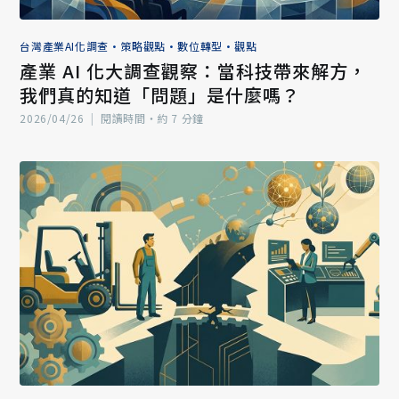
台灣產業AI化調查
•
策略觀點
•
數位轉型
•
觀點
產業 AI 化大調查觀察：當科技帶來解方，
我們真的知道「問題」是什麼嗎？
2026/04/26
|
閱讀時間‧約 7 分鐘