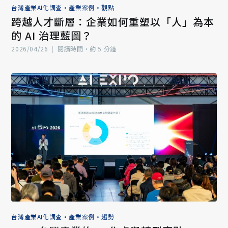
台灣產業AI化調查
•
產業案例
•
觀點
跨越人才斷層：企業如何重塑以「人」為本
的 AI 治理藍圖？
2026/04/26
|
閱讀時間‧約 5 分鐘
台灣產業AI化調查
•
產業案例
•
趨勢