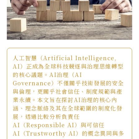
人工智慧（Artificial Intelligence,
AI）正成為全球科技競逐與治理思維轉型
的核心議題。AI治理（AI
Governance）不僅關乎技術發展的安全
與倫理，更關乎社會信任、制度規範與產
業永續。本文旨在探討AI治理的核心內
涵、理念脈絡及其在全球範圍的制度化發
展，透過比較分析負責任
AI（Responsible AI）與可信任
AI（Trustworthy AI）的概念異同與多