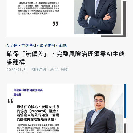
AI治理
•
可信任AI
•
產業案例
•
觀點
確保「無偏差」，完整風險治理須靠AI生態
系建構
2026/01/3
|
閱讀時間‧約 11 分鐘