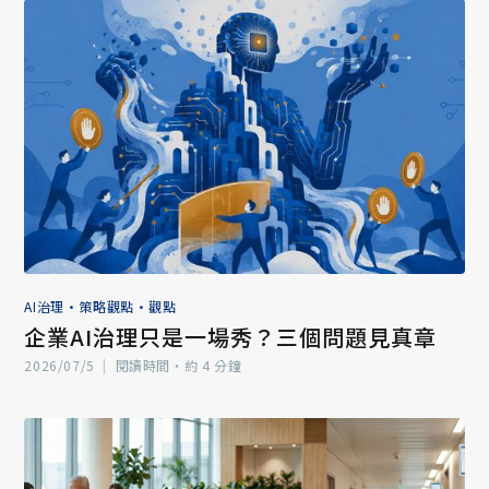
AI治理
•
策略觀點
•
觀點
企業AI治理只是一場秀？三個問題見真章
2026/07/5
|
閱讀時間‧約 4 分鐘