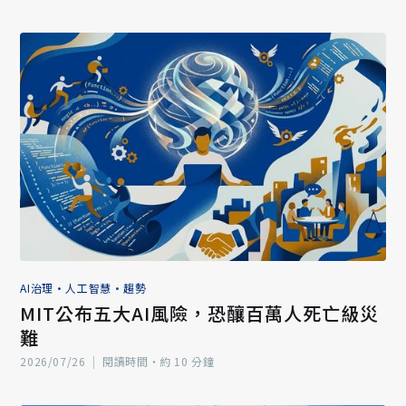
AI治理
•
人工智慧
•
趨勢
MIT公布五大AI風險，恐釀百萬人死亡級災
難
2026/07/26
|
閱讀時間‧約 10 分鐘