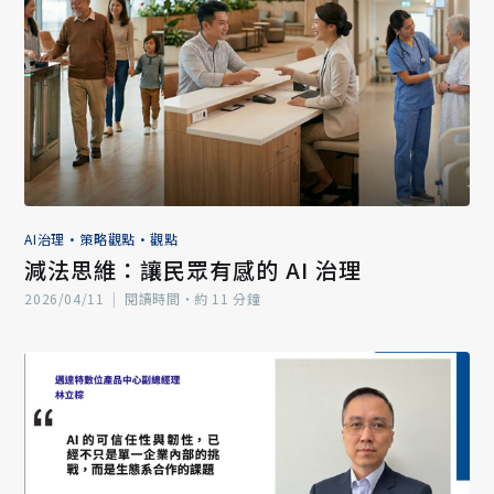
AI治理
•
策略觀點
•
觀點
減法思維：讓民眾有感的 AI 治理
2026/04/11
|
閱讀時間‧約 11 分鐘