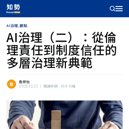
AI治理
,
觀點
AI治理（二）：從倫
理責任到制度信任的
多層治理新典範
詹婷怡
詹
2025/11/23
|
閱讀時間‧約 8 分鐘