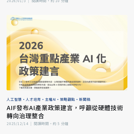
2026/01/3
|
閱讀時間‧約 10 分鐘
人工智慧
•
人才培育
•
主權AI
•
策略觀點
•
新聞稿
AIF發布AI產業政策建言，呼籲從硬體技術
轉向治理整合
2025/12/14
|
閱讀時間‧約 5 分鐘