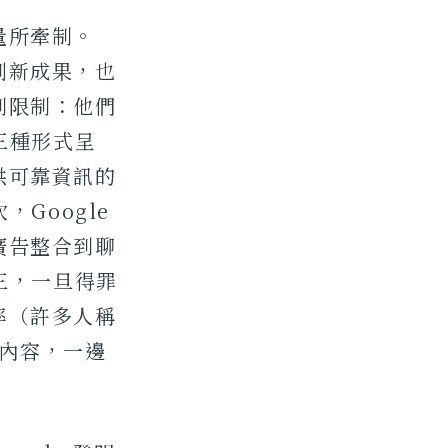
量所牽制。
創新成果，也
到限制：他們
三種形式呈
供可靠資訊的
Google
廣告整合到聊
三，一旦得罪
率（許多人稱
害內容，一邊