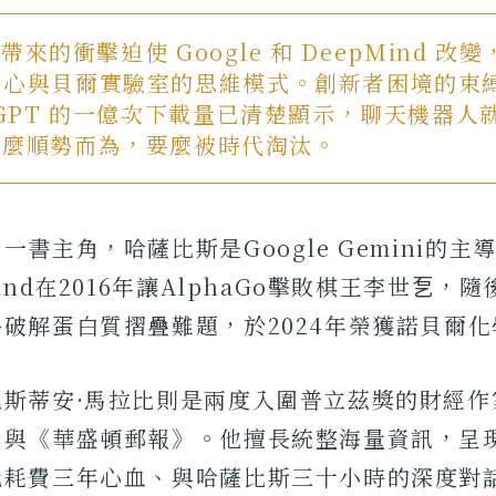
T 帶來的衝擊迫使 Google 和 DeepMind 
中心與貝爾實驗室的思維模式。創新者困境的束
tGPT 的一億次下載量已清楚顯示，聊天機器人
e 要麼順勢而為，要麼被時代淘汰。
一書主角，哈薩比斯是Google Gemini的主
ind在2016年讓AlphaGo擊敗棋王李世乭，
破解蛋白質摺疊難題，於2024年榮獲諾貝爾化
巴斯蒂安·馬拉比則是兩度入圍普立茲獎的財經作
》與《華盛頓郵報》。他擅長統整海量資訊，呈
比耗費三年心血、與哈薩比斯三十小時的深度對