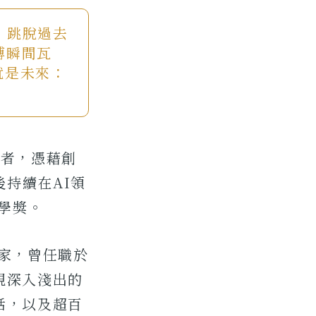
改變，跳脫過去
縛瞬間瓦
就是未來：
導者，憑藉創
隨後持續在AI領
學獎。
家，曾任職於
現深入淺出的
話，以及超百