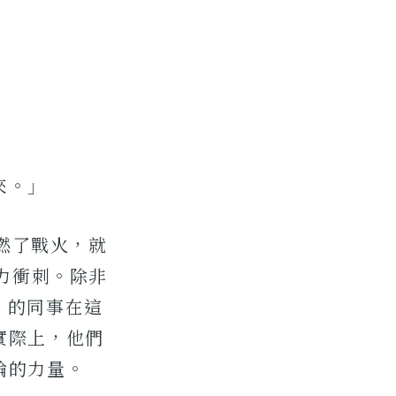
來。」
點燃了戰火，就
力衝刺。除非
 的同事在這
實際上，他們
論的力量。