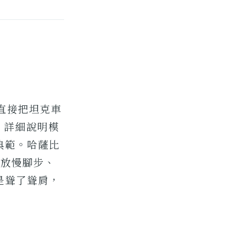
是直接把坦克車
文，詳細說明模
典範。哈薩比
了放慢腳步、
是聳了聳肩，