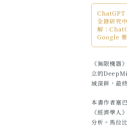
ChatGP
全錄研究
解：Cha
Googl
《無限機器》
立的DeepM
域深耕，最終
本書作者塞
《經濟學人
分析。馬拉