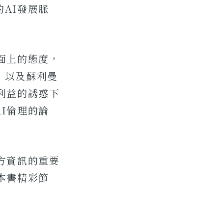
AI發展脈
面上的態度，
，以及蘇利曼
利益的誘惑下
I倫理的論
方資訊的重要
本書精彩節