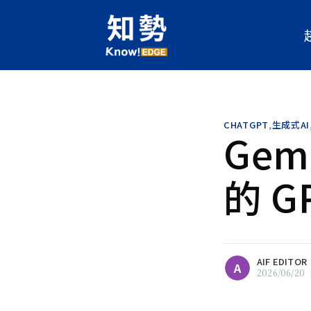
AIF Editor
A
財團法人人工智慧科技基金會（A
CHATGPT
,
生成式AI
Ge
產官學與跨產業的經驗資源連結
慧做為切入點，協助產業培育人
鍵技術，並進一步落實到企業應
的 G
新的商機與價值。AIF透過文章
最新消息及技術新知，期待為台
科技能量。
瀏覽 AIF Editor 的
所有文章
AIF EDITOR
A
2026/06/20