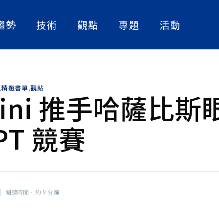
趨勢
技術
觀點
專題
活動
人工智慧
實作解析
人物訪談
數位轉型
論文快讀
產業案例
IF）深化
,
精選書單
,
觀點
資訊安全
精選書單
mini 推手哈薩比斯
，以人工智
才、掌握關
策略觀點
用端，創造
PT 競賽
大話智慧製造
分享基金會
灣產業注入
社畜看天下
NExT Forum
|
閱讀時間‧約 9 分鐘