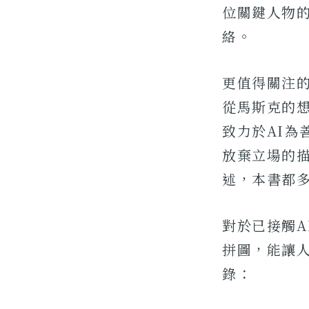
位關鍵人物
絡。
更值得關注
從馬斯克的
致力於AI
放棄立場的
述，本書都
對於已接觸
拼圖，能讓
錄：