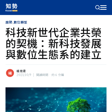
趨勢
,
數位轉型
科技新世代企業共榮
的契機：新科技發展
與數位生態系的建立
楊育青
楊
2021/10/9
|
閱讀時間‧約 6 分鐘