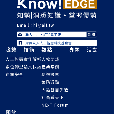
Email：
hi@aif.tw
財團法人人工智慧科技基金會
趨勢
技術
觀點
專題
活動
人工智慧
實作解析
人物訪談
數位轉型
論文快讀
產業案例
資訊安全
精選書單
策略觀點
大話智慧製造
社畜看天下
NExT Forum
關於