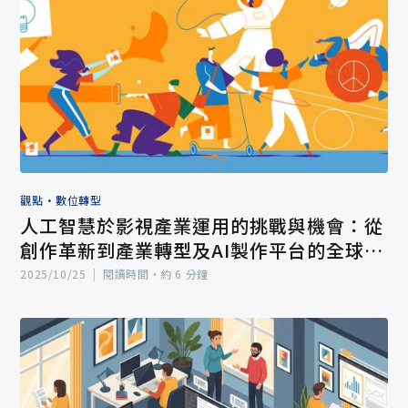
觀點
•
數位轉型
人工智慧於影視產業運用的挑戰與機會：從
創作革新到產業轉型及AI製作平台的全球新
契機（一）
2025/10/25
|
閱讀時間‧約 6 分鐘