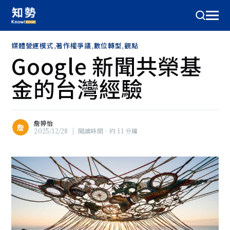
媒體營運模式
,
著作權爭議
,
數位轉型
,
觀點
Google 新聞共榮基
金的台灣經驗
詹婷怡
詹
2025/12/28
|
閱讀時間‧約 11 分鐘