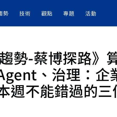
趨勢
技術
觀點
專題
活動
人工智慧
實作解析
人物訪談
數位轉型
論文快讀
產業案例
資訊安全
精選書單
I 趨勢-蔡博探路》
策略觀點
Agent、治理：企
大話智慧製造
料科學家，
天文學研究
社畜看天下
算。 近年
本週不能錯過的三
智慧醫療。
NExT Forum
慧配色、對
、「人、物
風格轉
像」、「拓