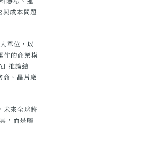
資料隱私、運
密與成本問題
收入單位，以
實運作的商業模
I 推論結
務商、晶片廠
代。未來全球將
工具，而是觸