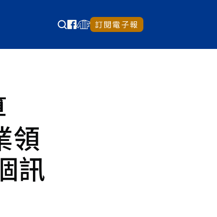
訂閱電子報
算
業領
個訊