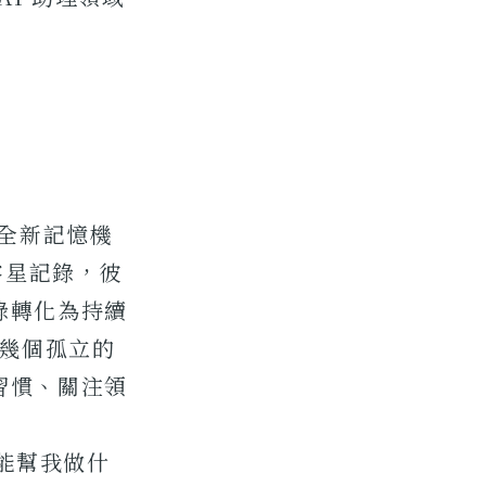
」的全新記憶機
零星記錄，彼
錄轉化為持續
住幾個孤立的
習慣、關注領
 能幫我做什