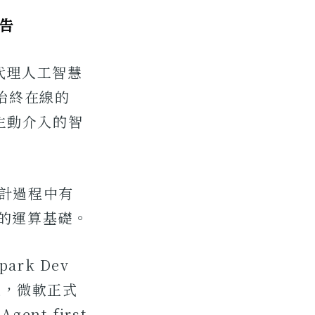
宣告
端代理人工智慧
款始終在線的
控並主動介入的智
設計過程中有
I 的運算基礎。
ark Dev
是，微軟正式
gent-first