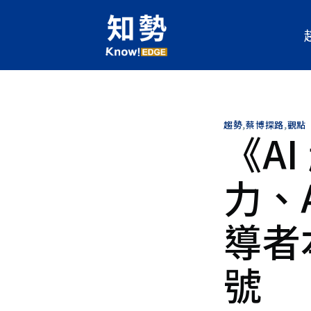
趨勢
,
蔡博探路
,
觀點
《A
蔡源鴻
蔡
力、
現任人工智慧科技基金會首席資
美國加州大學洛杉磯分校物理與
所博士班畢業，擅長大型數值計
導者
來醉心於AI演算法應用並主攻
負責過的AI專案包括「紡織智
色」、「癌症病人存活率預測」
號
互動辨識」、「人物智慧去背與
移」、「超解析斷層掃描醫學影
撲相變智慧辨識」等。