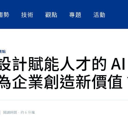
趨勢
技術
觀點
專題
活動
人工智慧
實作解析
人物訪談
數位轉型
論文快讀
產業案例
觀點
資訊安全
精選書單
設計賦能人才的 AI
策略觀點
》副總編
為企業創造新價值
大話智慧製造
，也關心台
的挑戰與克
社畜看天下
撞的火花。
NExT Forum
|
閱讀時間‧約 6 分鐘