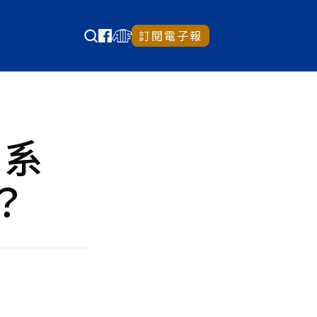
訂閱電子報
 系
？