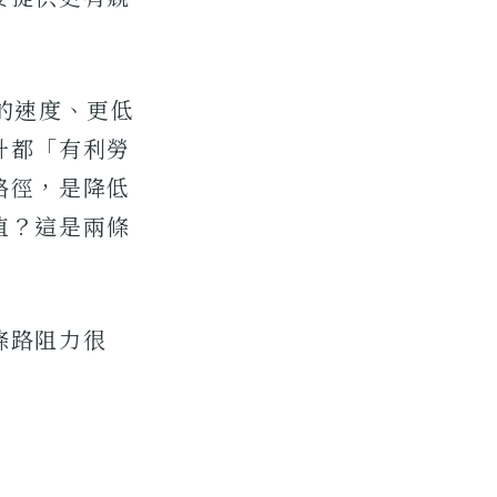
的速度、更低
升都「有利勞
路徑，是降低
值？這是兩條
條路阻力很