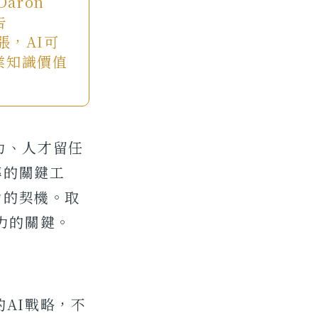
aron
告
》主張，AI可
業知識價值
力、人才留任
率的關鍵工
力的契機。取
力的關鍵。
AI戰略，不