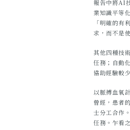
報告中將A
業知識平等
「明確的有
求，而不是
其他四種技
任務；自動
協助經驗較
以脈搏血氧
曾經，患者
士分工合作
任務。乍看