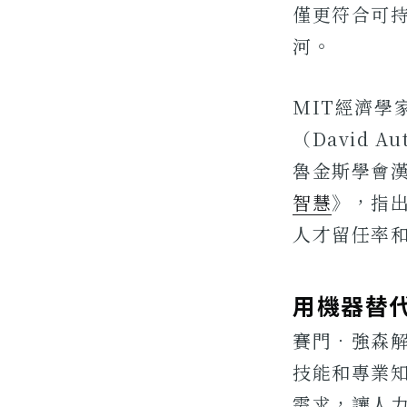
僅更符合可
河。
MIT經濟學家
（David A
魯金斯學會
智慧
》，指
人才留任率
用機器替
賽門．強森
技能和專業知
需求，讓人