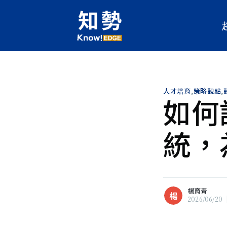
人才培育
,
策略觀點
,
如何
楊育青
楊
現任人工智慧科技基金會《知勢
統，
輯，關注科技發展對人類的影響
灣產業面對數位變革時，所面臨
服要點。喜歡文學，欣賞跨域碰
瀏覽 楊育青 的
所有文章
楊育青
楊
2026/06/20