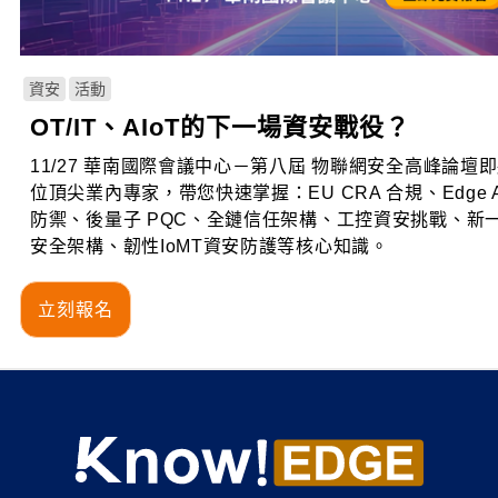
資安
活動
OT/IT、AIoT的下一場資安戰役？
11/27 華南國際會議中心－第八屆 物聯網安全高峰論壇
位頂尖業內專家，帶您快速掌握：EU CRA 合規、Edge A
防禦、後量子 PQC、全鏈信任架構、工控資安挑戰、新一代On
安全架構、韌性IoMT資安防護等核心知識。
立刻報名