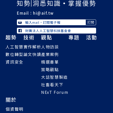
Email：
hi@aif.tw
財團法人人工智慧科技基金會
趨勢
技術
觀點
專題
活動
人工智慧
實作解析
人物訪談
數位轉型
論文快讀
產業案例
資訊安全
精選書單
策略觀點
大話智慧製造
社畜看天下
NExT Forum
關於
個資聲明