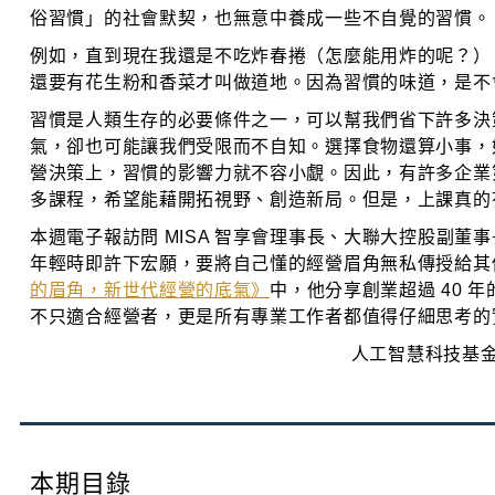
俗習慣」的社會默契，也無意中養成一些不自覺的習慣。
例如，直到現在我還是不吃炸春捲（怎麼能用炸的呢？）
還要有花生粉和香菜才叫做道地。因為習慣的味道，是不
習慣是人類生存的必要條件之一，可以幫我們省下許多決
氣，卻也可能讓我們受限而不自知。選擇食物還算小事，
營決策上，習慣的影響力就不容小覷。因此，有許多企業
多課程，希望能藉開拓視野、創造新局。但是，上課真的
本週電子報訪問 MISA 智享會理事長、大聯大控股副董
年輕時即許下宏願，要將自己懂的經營眉角無私傳授給其
的眉角，新世代經營的底氣》
中，他分享創業超過 40 
不只適合經營者，更是所有專業工作者都值得仔細思考的
人工智慧科技基金
本期目錄