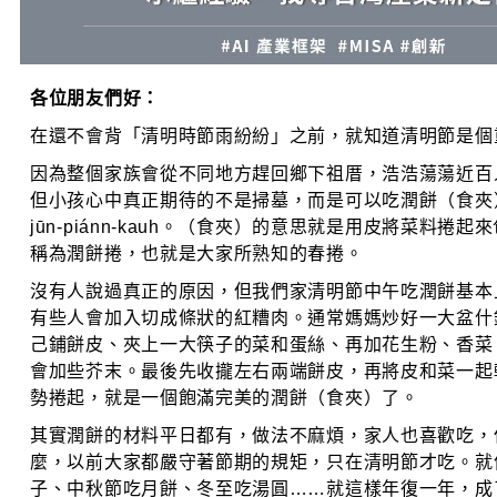
各位朋友們好：
在還不會背「清明時節雨紛紛」之前，就知道清明節是個
因為整個家族會從不同地方趕回鄉下祖厝，浩浩蕩蕩近百
但小孩心中真正期待的不是掃墓，而是可以吃潤餅（食夾
jūn-piánn-kauh。（食夾）的意思就是用皮將菜料捲
稱為潤餅捲，也就是大家所熟知的春捲。
沒有人說過真正的原因，但我們家清明節中午吃潤餅基本
有些人會加入切成條狀的紅糟肉。通常媽媽炒好一大盆什
己鋪餅皮、夾上一大筷子的菜和蛋絲、再加花生粉、香菜
會加些芥末。最後先收攏左右兩端餅皮，再將皮和菜一起
勢捲起，就是一個飽滿完美的潤餅（食夾）了。
其實潤餅的材料平日都有，做法不麻煩，家人也喜歡吃，
麼，以前大家都嚴守著節期的規矩，只在清明節才吃。就
子、中秋節吃月餅、冬至吃湯圓……就這樣年復一年，成