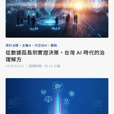
資料治理
•
主權AI
•
可信任AI
•
觀點
從數據孤島到實證決策，台灣 AI 時代的治
理解方
2026/02/21
|
閱讀時間‧約 10 分鐘