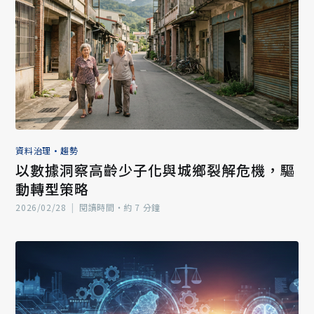
資料治理
•
趨勢
以數據洞察高齡少子化與城鄉裂解危機，驅
動轉型策略
2026/02/28
|
閱讀時間‧約 7 分鐘