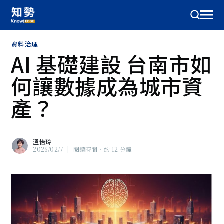
資料治理
AI 基礎建設 台南市如
何讓數據成為城市資
產？
溫怡玲
2026/02/7
|
閱讀時間‧約 12 分鐘