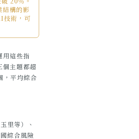
破 20％。
業結構的影
I技術，可
運用這些指
三個主題都超
1個，平均綜合
、玉里等）、
全國綜合風險