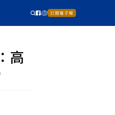
訂閱電子報
：高
）