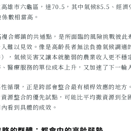
高雄市六龜區，達70.5，其中氣候85.5、經濟9
風險係數相當高。
三高複合鄉鎮的共通點，是所面臨的風險挑戰彼此
介入難以見效。像是高齡長者無法負擔氣候調適
繕），氣候災害又讓本就脆弱的農業收入更不穩
務、醫療服務的單位成本上升，又加速了下一輪
惡性循環，正是跨部會整合最有槓桿效應的地方。
會資源整合的優先試點，可能比平均撒資源到全
期內看到具體的成效。
忽略的群體：都會中的高齡弱勢