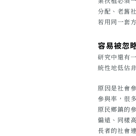
業扶植必須
分配、老舊
若用同一套
容易被忽
研究中還有
統性地低估
原因是社會
參與率，很
原民鄉鎮的
偏遠、同樣
長者的社會