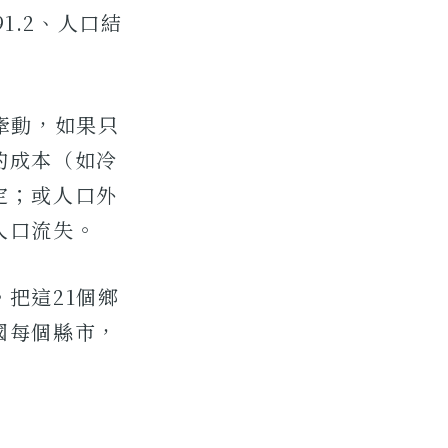
1.2、人口結
牽動，如果只
的成本（如冷
定；或人口外
人口流失。
把這21個鄉
國每個縣市，