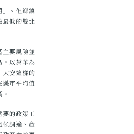
題」。但鄉鎮
險最低的雙北
區主要風險並
島。以萬華為
、大安這樣的
在縣市平均值
高。
需要的政策工
氣候調適、產