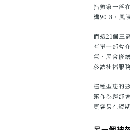
指數第一落在
構90.8，
而這21個
有單一部會
氣、屋舍修
移讓社福服
這種型態的
鎮作為跨部
更容易在短
另一個被