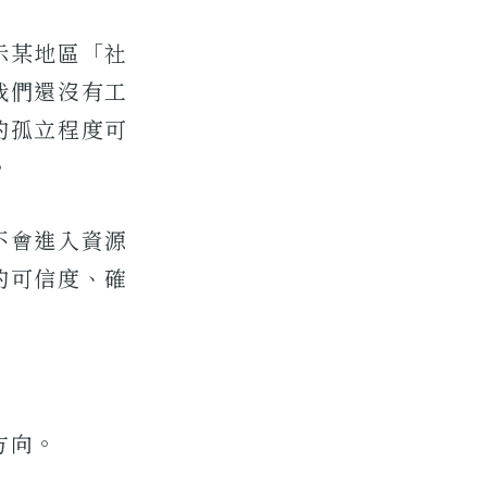
示某地區「社
我們還沒有工
的孤立程度可
。
不會進入資源
的可信度、確
方向。