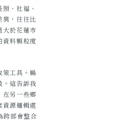
長照、社福、
差異，往往比
遠大於花蓮市
的資料顆粒度
政策工具。縣
散。這告訴我
，在另一些鄉
套資源邏輯處
為跨部會整合