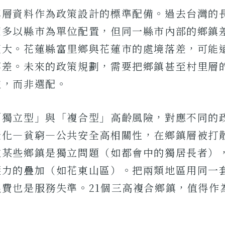
鎮層資料作為政策設計的標準配備。過去台灣的
策多以縣市為單位配置，但同一縣市內部的鄉鎮
更大。花蓮縣富里鄉與花蓮市的處境落差，可能
落差。未來的政策規劃，需要把鄉鎮甚至村里層
檻，而非選配。
「獨立型」與「複合型」高齡風險，對應不同的
老化—貧窮—公共安全高相關性，在鄉鎮層被打
在某些鄉鎮是獨立問題（如都會中的獨居長者）
壓力的疊加（如花東山區）。把兩類地區用同一
浪費也是服務失準。21個三高複合鄉鎮，值得作
。