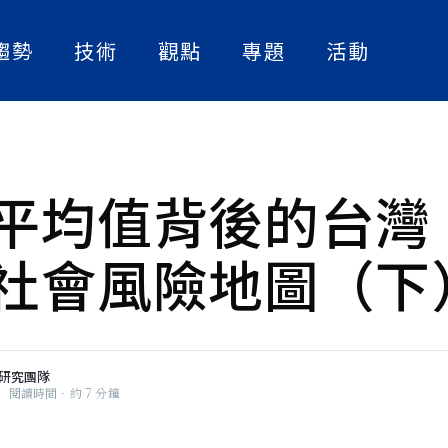
趨勢
技術
觀點
專題
活動
人工智慧
實作解析
人物訪談
數位轉型
論文快讀
產業案例
資訊安全
精選書單
平均值背後的台灣
策略觀點
社會風險地圖（下
大話智慧製造
社畜看天下
NExT Forum
學研究團隊
|
閱讀時間‧約 7 分鐘