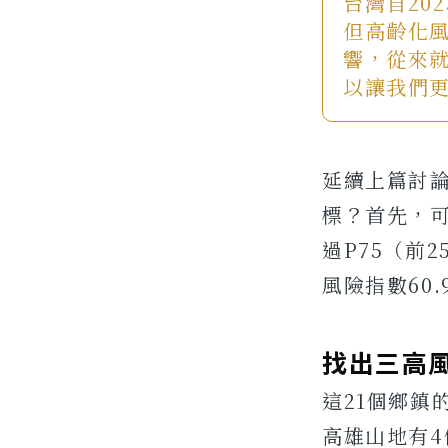
台灣自20
但高齡化
響，從來
以讓我們
延續上篇討
標？首先，
過P75（前
風險指數60.
找出三高
這21個鄉鎮
高雄山地有