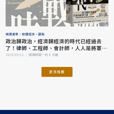
精選書單
•
總體經濟
•
觀點
政治歸政治，經濟歸經濟的時代已經過去
了！律師、工程師、會計師，人人是將軍，
處處是戰場
2025/09/11
|
閱讀時間‧約 6 分鐘
更多推薦