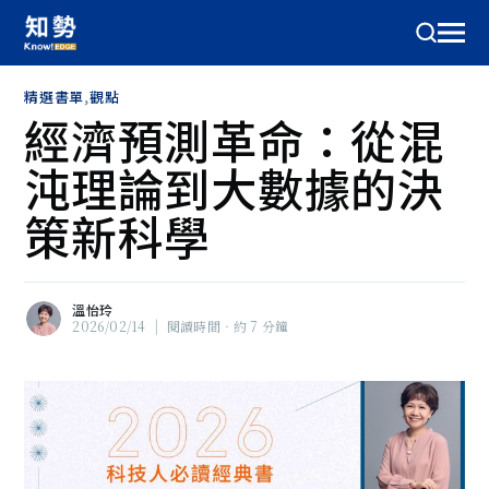
精選書單
,
觀點
經濟預測革命：從混
沌理論到大數據的決
策新科學
溫怡玲
2026/02/14
|
閱讀時間‧約 7 分鐘