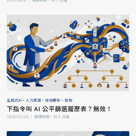
生成式AI
•
人力資源
•
技術解析
•
技術
下指令叫 AI 公平篩選履歷表？無效！
2026/07/26
|
閱讀時間‧約 8 分鐘