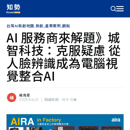
台灣AI新創地圖
,
新創
,
產業案例
,
觀點
AI 服務商來解題》城
智科技：克服疑慮 從
人臉辨識成為電腦視
覺整合AI
楊育青
楊
2025/06/21
|
閱讀時間‧約 8 分鐘