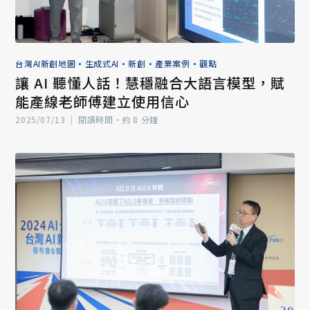
台灣AI新創地圖
•
生成式AI
•
新創
•
產業案例
•
觀點
讓 AI 聽懂人話！慧穩融合大語言模型，賦
能產線老師傅建立使用信心
2025/07/13
|
閱讀時間‧約 8 分鐘