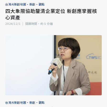
台灣AI新創地圖
•
新創
•
觀點
四大象限協助釐清企業定位 新創應掌握核
心資產
2024/12/1
|
閱讀時間‧約 5 分鐘
台灣AI新創地圖
•
新創
•
觀點