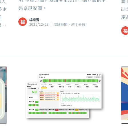
AI 生態地圖》為讀者呈現出一幅立體的生
深入
讓
態系現況圖。
多企
缺
研
產
楊育青
楊
勢的
2025/12/28
|
閱讀時間‧約 8 分鐘
就
楊
真
未