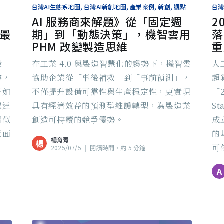
台灣AI生態系地圖, 台灣AI新創地圖, 產業案例, 新創, 觀點
台灣
AI 服務商來解題》從「固定週
2
最
期」到「動態決策」，機智雲用
落
PHM 改變製造思維
重
設
在工業 4.0 與製造智慧化的趨勢下，機智雲
人
整，
協助企業從「事後補救」到「事前預測」，
超
是如
不僅提升設備可靠性與生產穩定性，更實現
「2
以達
具有經濟效益的預測型維護轉型，為製造業
S
看似
創造可持續的競爭優勢。
成
天面
的
楊育青
楊
可
2025/07/5
|
閱讀時間‧約 5 分鐘
A