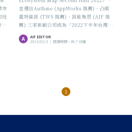
。本
Ecosystem Map Second Half 2022），
業市
並選出Authme (AppWorks 推薦)、凸版
I技
蓋特資訊 (TWS 推薦)、訊能集思 (AIF 推
使用
薦) 三家新創公司成為「2022下半年台灣
AI 生態系地圖未來之星 Next Star」，除
AIF EDITOR
A
團隊後續發展值得期待外，也可以看出
2023/02/3
|
閱讀時間‧約 7 分鐘
2023年台灣AI新創發展，已不再限於智慧
製造與醫療，展開了更多可能。
1