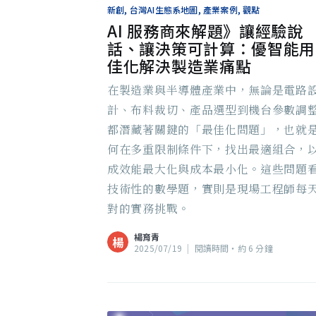
新創, 台灣AI生態系地圖, 產業案例, 觀點
AI 服務商來解題》讓經驗說
話、讓決策可計算：優智能用
佳化解決製造業痛點
在製造業與半導體產業中，無論是電路
計、布料裁切、產品選型到機台參數調
都潛藏著關鍵的「最佳化問題」，也就
何在多重限制條件下，找出最適組合，
成效能最大化與成本最小化。這些問題
技術性的數學題，實則是現場工程師每
對的實務挑戰。
楊育青
楊
2025/07/19
|
閱讀時間‧約 6 分鐘