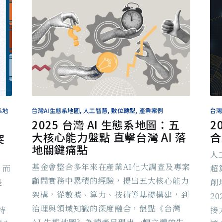
系地
台灣AI生態系地圖, 人工智慧, 數位轉型, 產業案例
台灣
2025 台灣 AI 生態系地圖：五
2
大核心能力盤點 直擊台灣 AI 落
合
突
地關鍵痛點
人
基金會整合多年來在產業AI化大調查及專案
、而
超
顧問實務中累積的經驗，提出五大核心能力​
是
創地
架構，從數據、算力、技術等基礎構建，到
業
2
治理與領域知識的深度融合，盤點《台灣
持
接