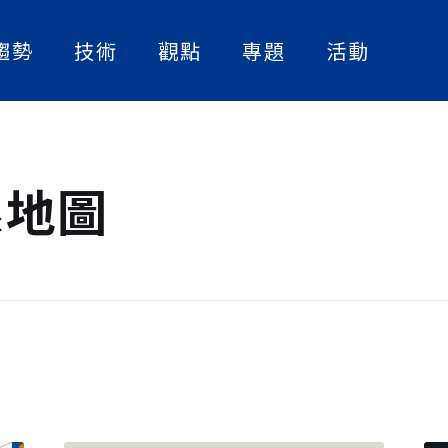
趨勢
技術
觀點
專題
活動
人工智慧
實作解析
人物訪談
數位轉型
論文快讀
產業案例
資訊安全
精選書單
系地圖
策略觀點
大話智慧製造
社畜看天下
NExT Forum