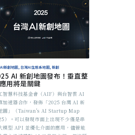
AI新創地圖, 台灣AI生態系地圖, 新創
025 AI 新創地圖發布！垂直整
應用將是關鍵
工智慧科技基金會（AIF）與台智雲 AI
算加速器合作，發佈「2025 台灣 AI 新
圖」（Taiwan's AI Startup Map
025）。可以發現市面上出現不少僅是串
大模型 API 並優化介面的應用，儘管能