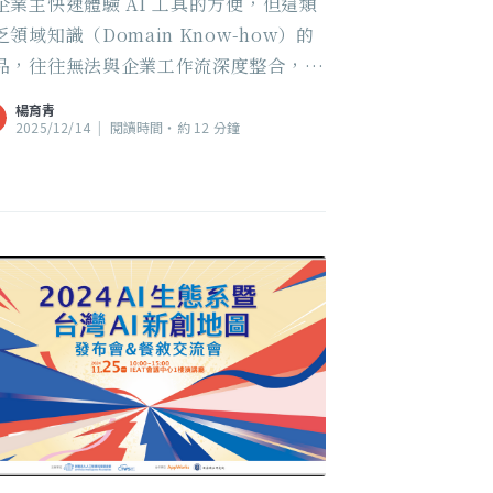
企業主快速體驗 AI 工具的方便，但這類
乏領域知識（Domain Know-how）的
品，往往無法與企業工作流深度整合，也
難以解決實際痛點。如何在熱潮中去偽存
楊育青
，辨識出具備真實落地能力的技術，將是
2025/12/14
|
閱讀時間‧約 12 分鐘
來一年市場關注的焦點。