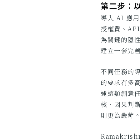
第二步：以
導入 AI 
授權費、AP
為關鍵的隱性
建立一套完
不同任務的
的要求有多
述這類創意
核、因果判
則更為嚴苛
Ramakr