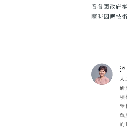
看各國政府
隨時因應技
溫
人
研
積
學
戰
的