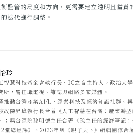
權衡監管的尺度和方向，更需要建立透明且當責
術的迭代進行調整。
怡玲
工智慧科技基金會執行長、IC之音主持人。政治大
究所，曾任職電視、雜誌與網路多家媒體。
極推動台灣產業AI化，經營科技及經濟知識社群。
校故陳昇瑋執行長合著《人工智慧在台灣：產業轉型
》；與台經院孫明德主任合著《孫主任的經濟筆記：
12堂總經課》。2023年與《親子天下》編輯團隊合