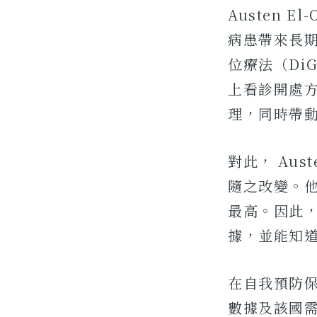
Austen 
病患帶來長
位療法（Di
上看診開處
理，同時帶
對此， Aus
隨之改變。
最高。因此
據，並能知
在自我預防
數據及該國