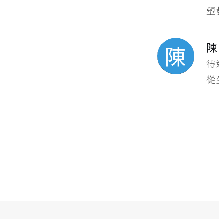
塑
陳
陳
待
從