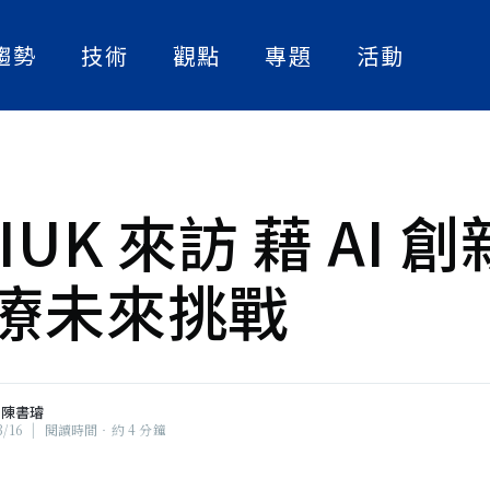
趨勢
技術
觀點
專題
活動
人工智慧
實作解析
人物訪談
C之音主持
所，曾任職
數位轉型
論文快讀
產業案例
積極推動台
知識社群。
資訊安全
精選書單
IUK 來訪 藉 AI 
行長合著
契機與挑
策略觀點
《孫主任的
生技醫療圈打滾十
療未來挑戰
大話智慧製造
堂總經課》。
物科技、綠色能
合著《AI
創新的腳步不斷向
社畜看天下
NExT Forum
,
陳書璿
3/16
|
閱讀時間‧約 4 分鐘