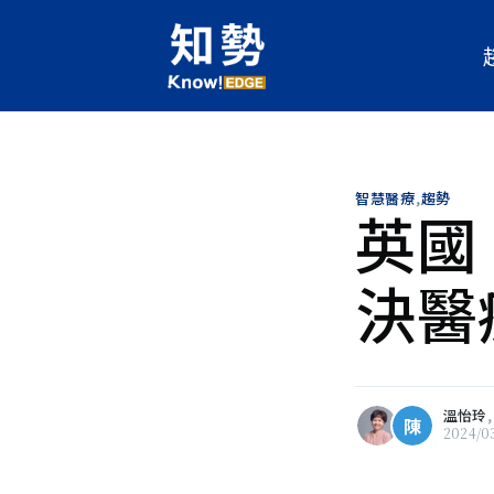
溫怡玲
人工智慧科技基金會執行長、I
人。政治大學新聞系、新聞研究
電視、雜誌與網路多家媒體。 
灣產業AI化，經營科技及經濟
智慧醫療
,
趨勢
英國 
與台灣人工智慧學校故陳昇瑋執
陳書璿
《人工智慧在台灣：產業轉型的
陳
戰》；與台經院孫明德主任合著
待過主流媒體，在財經和
決醫
經濟筆記：景氣預測權威的12
幾年的文字工作者。 從生
2023年與《親子天下》編輯團隊
源到人工智慧，跟著科技
如何重塑教育》。
前。
瀏覽 溫怡玲 的
所有文章
瀏覽 陳書璿 的
所有文章
溫怡玲
陳
2024/0