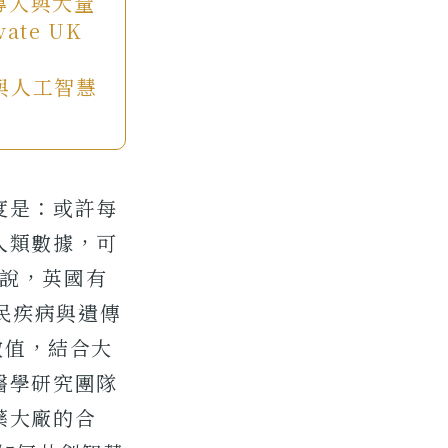
導入與大量
te UK
與人工智慧
度是：或許每
人類數據，可
z 說，英國有
國民疾病與遺傳
數值，結合大
醫學研究團隊
藥大廠的合