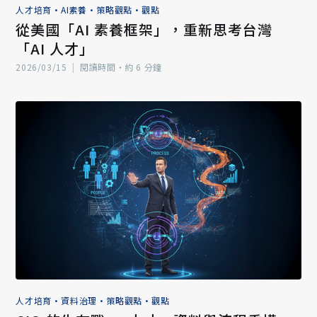
人才培育
•
AI素養
•
策略觀點
•
觀點
從美國「AI 素養框架」，重新思考台灣
「AI 人才」
2026/03/15
|
閱讀時間‧約 6 分鐘
人才培育
•
資料治理
•
策略觀點
•
觀點