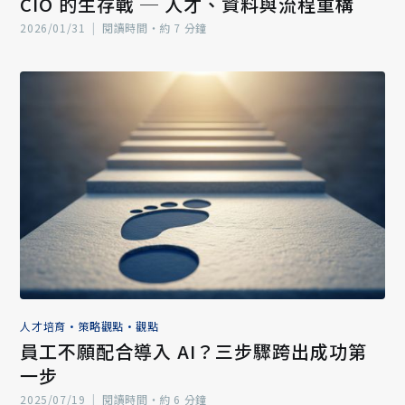
CIO 的生存戰 ─ 人才、資料與流程重構
2026/01/31
|
閱讀時間‧約 7 分鐘
人才培育
•
策略觀點
•
觀點
員工不願配合導入 AI？三步驟跨出成功第
一步
2025/07/19
|
閱讀時間‧約 6 分鐘