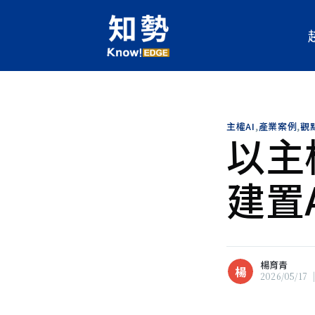
主權AI
,
產業案例
,
觀
以主
楊育青
楊
現任人工智慧科技基金會《知勢
建置
輯，關注科技發展對人類的影響
灣產業面對數位變革時，所面臨
服要點。喜歡文學，欣賞跨域碰
瀏覽 楊育青 的
所有文章
楊育青
楊
2026/05/17