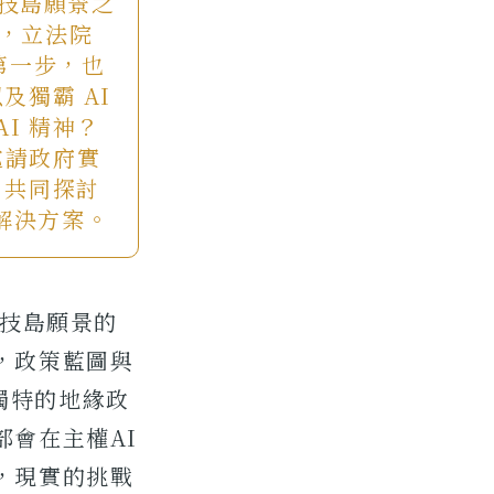
科技島願景之
底，立法院
第一步，也
及獨霸 AI
I 精神？
邀請政府實
，共同探討
解決方案。
科技島願景的
，政策藍圖與
獨特的地緣政
部會在主權AI
，現實的挑戰