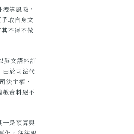
外洩等風險，
須爭取自身文
有其不得不做
以英文語料訓
。由於司法代
衛司法主權，
機敏資料絕不
。
其一是預算與
僵化，往往跟