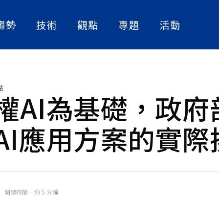
趨勢
技術
觀點
專題
活動
人工智慧
實作解析
人物訪談
數位轉型
論文快讀
產業案例
點
資訊安全
精選書單
權AI為基礎，政府
策略觀點
》副總編
AI應用方案的實際
大話智慧製造
，也關心台
的挑戰與克
社畜看天下
撞的火花。
NExT Forum
|
閱讀時間‧約 5 分鐘