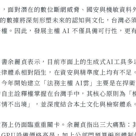
析，面對潛在的數位斷網威脅、國安與機敏資料
產出的數據將深刻形塑未來的認知與文化，台灣必
權。因此，發展主權 AI 不僅具備可行性，更
秘書余麗貞表示，目前市面上的生成式AI工具多
法律體系相對陌生，在資安與精準度上均有不足
今年開始建立「法務主權 AI雲」主要是在捍
的自主詮釋權掌握在台灣手中，其核心原則為「
案情不出境」，並深度結合本土文化與檢察體系
實務上仍面臨重重關卡。余麗貞指出三大痛點：
，GPU設備價格高昂，加上公部門預算編列體制