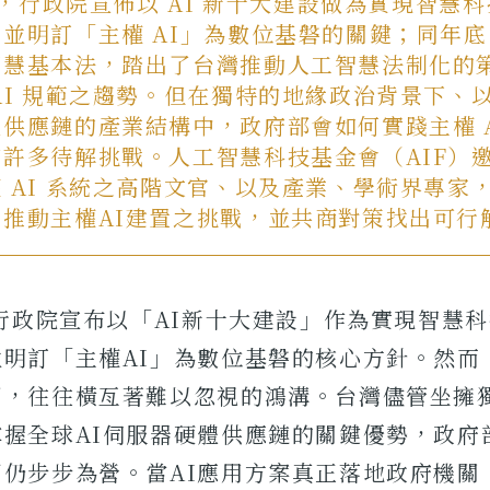
年中，行政院宣佈以 AI 新十大建設做為實現智慧
並明訂「主權 AI」為數位基磐的關鍵；同年
智慧基本法，踏出了台灣推動人工智慧法制化的
AI 規範之趨勢。但在獨特的地緣政治背景下、以
供應鏈的產業結構中，政府部會如何實踐主權 A
許多待解挑戰。人工智慧科技基金會（AIF）
 AI 系統之高階文官、以及產業、學術界專家
門推動主權AI建置之挑戰，並共商對策找出可行
，行政院宣布以「AI新十大建設」作為實現智慧
並明訂「主權AI」為數位基磐的核心方針。然而
間，往往橫亙著難以忽視的鴻溝。台灣儘管坐擁
握全球AI伺服器硬體供應鏈的關鍵優勢，政府
卻仍步步為營。當AI應用方案真正落地政府機關