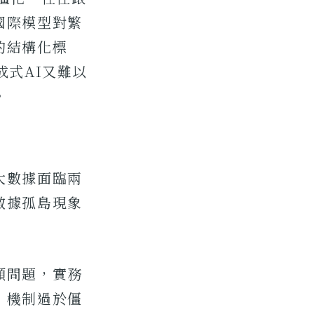
國際模型對繁
的結構化標
成式AI又難以
。
大數據面臨兩
數據孤島現象
願問題，實務
」機制過於僵