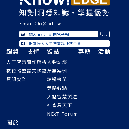
Email：
hi@aif.tw
財團法人人工智慧科技基金會
趨勢
技術
觀點
專題
活動
人工智慧
實作解析
人物訪談
數位轉型
論文快讀
產業案例
資訊安全
精選書單
策略觀點
大話智慧製造
社畜看天下
NExT Forum
關於