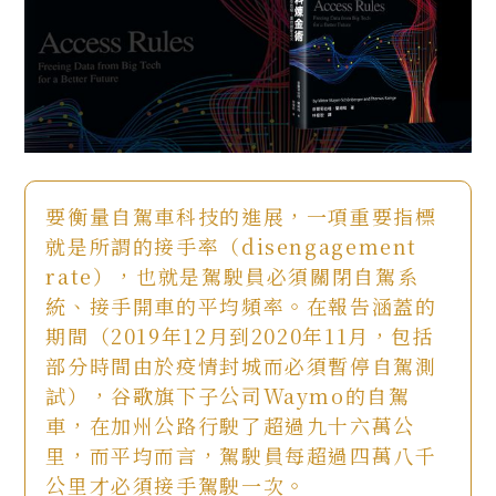
要衡量自駕車科技的進展，一項重要指標
就是所謂的接手率（disengagement
rate），也就是駕駛員必須關閉自駕系
統、接手開車的平均頻率。在報告涵蓋的
期間（2019年12月到2020年11月，包括
部分時間由於疫情封城而必須暫停自駕測
試），谷歌旗下子公司Waymo的自駕
車，在加州公路行駛了超過九十六萬公
里，而平均而言，駕駛員每超過四萬八千
公里才必須接手駕駛一次。