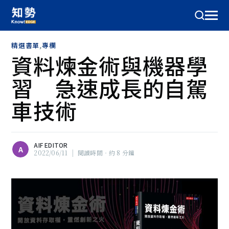
精選書單
,
專欄
資料煉金術與機器學
習 急速成長的自駕
車技術
AIF EDITOR
A
2022/06/11
|
閱讀時間‧約 8 分鐘