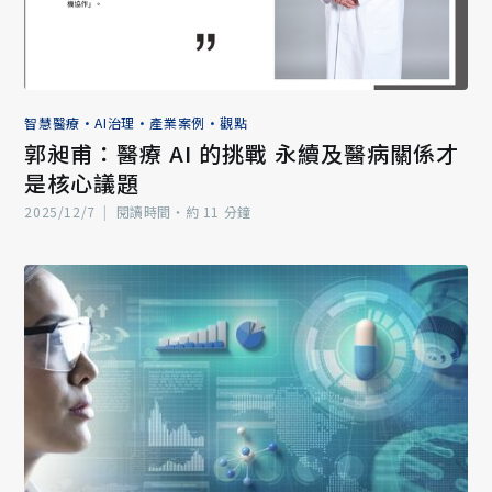
智慧醫療
•
AI治理
•
產業案例
•
觀點
郭昶甫：醫療 AI 的挑戰 永續及醫病關係才
是核心議題
2025/12/7
|
閱讀時間‧約 11 分鐘