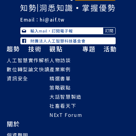
Email：
hi@aif.tw
財團法人人工智慧科技基金會
趨勢
技術
觀點
專題
活動
人工智慧
實作解析
人物訪談
數位轉型
論文快讀
產業案例
資訊安全
精選書單
策略觀點
大話智慧製造
社畜看天下
NExT Forum
關於
個資聲明