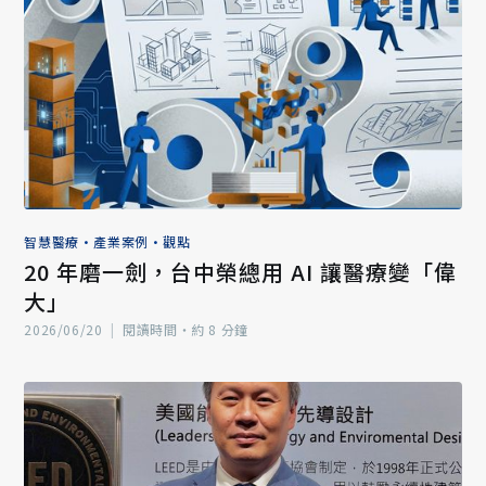
智慧醫療
•
產業案例
•
觀點
20 年磨一劍，台中榮總用 AI 讓醫療變「偉
大」
2026/06/20
|
閱讀時間‧約 8 分鐘