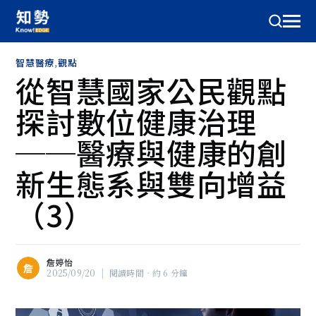
智慧醫療
,
觀點
從智慧國家公民觀點
探討數位健康治理
──醫療與健康的創
新生態系與雙向增益
（3）
詹婷怡
詹
2025/09/20
|
閱讀時間‧約 6 分鐘