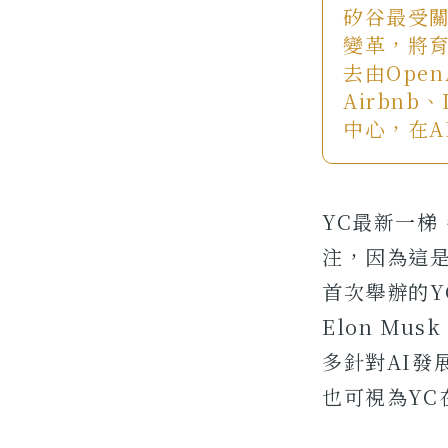
矽谷最受關注
變革，將
去由Ope
Airbnb
中心，在A
YC最新一梯
注，因為這是在
首次舉辦的YC 
Elon Mu
多針對AI發
也可視為YC