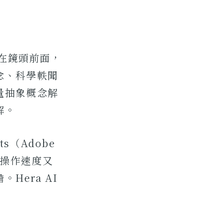
人在鏡頭前面，
念、科學軼聞
量抽象概念解
解。
ts（Adobe
、操作速度又
era AI