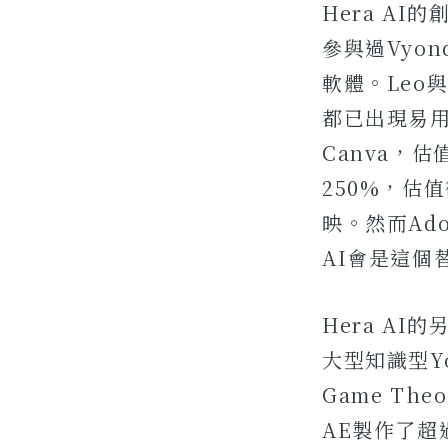
Hera A
參與過Vyo
軟體。Leo
都已出現易用且
Canva，估
250%，估值
映。然而Ad
AI會是這個
Hera AI的
大型知識型You
Game Th
AE製作了超