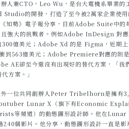
I的創辦人兼CTO，Leo Wu，是台大電機系畢業
nd Studio的開發，打造了至今被2萬家企業使
與《知勢》電子報分享，目前Adobe Suite中
強大的挑戰者。例如Adobe InDesign 對
值300億美元；Adobe Xd 的是 Figma，近
衝到563億美元；Adobe Premiere對應的則是
obe AE卻至今還沒有出現好的替代方案，「我們
替代方案。」
另外一位共同創辦人Peter Tribelhorn是擁有
tuber Lunar X（旗下有Economic Expla
eorists等頻道）的動態圖形設計師。他在Lunar 
過240個影片。他分享，動態圖形設計一直是影