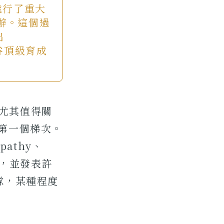
年進行了重大
辦。這個過
出
矽谷頂級育成
，尤其值得關
後的第一個梯次。
pathy、
上課，並發表許
隊，某種程度