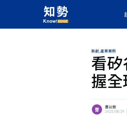
曹以慈
曹
當技術日新月異，選擇站在科技
之處，參與形塑人工智慧的未來
的發展，不僅仰賴卓越的工程技
新創
,
產業案例
看矽谷
公共參與、政策引導與價值思辨
合法律、行銷與策略顧問的經驗
力於推動AI技術的落地與應用
握全
片土地出發，思考如何在科技與
建橋梁，讓人工智慧成為值得信
福社會的力量。
瀏覽 曹以慈 的
所有文章
曹以慈
曹
2025/08/29