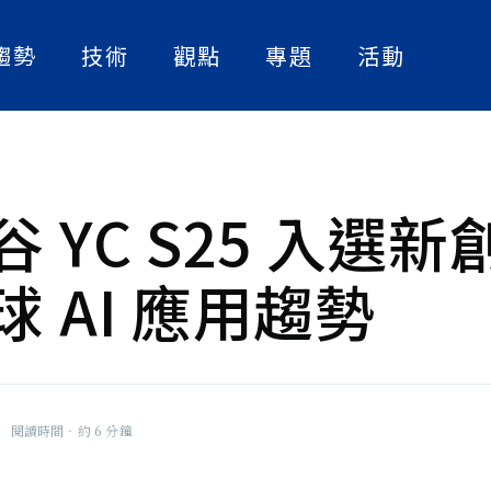
趨勢
技術
觀點
專題
活動
人工智慧
實作解析
人物訪談
與制度交會
數位轉型
論文快讀
產業案例
。相信AI
術，更需要
資訊安全
精選書單
 YC S25 入選新
的支持。結
與專長，致
策略觀點
。從台灣這
球 AI 應用趨勢
大話智慧製造
制度之間搭
任、真正造
社畜看天下
NExT Forum
|
閱讀時間‧約 6 分鐘