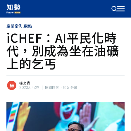
產業案例
,
觀點
iCHEF：AI平民化時
代，別成為坐在油礦
上的乞丐
楊育青
楊
2023/04/29
|
閱讀時間‧約 5 分鐘