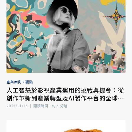
產業案例
•
觀點
人工智慧於影視產業運用的挑戰與機會：從
創作革新到產業轉型及AI製作平台的全球新
契機（三）
2025/11/15
|
閱讀時間‧約 5 分鐘