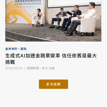
產業案例
•
觀點
生成式AI加速金融業變革 信任依舊是最大
挑戰
2025/09/20
|
閱讀時間‧約 6 分鐘
更多推薦