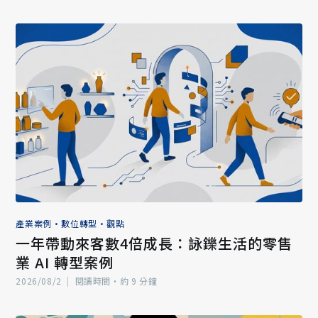
產業案例
•
數位轉型
•
觀點
一年帶動來客數4倍成長：詠鑠生活的零售
業 AI 轉型案例
2026/08/2
|
閱讀時間‧約 9 分鐘