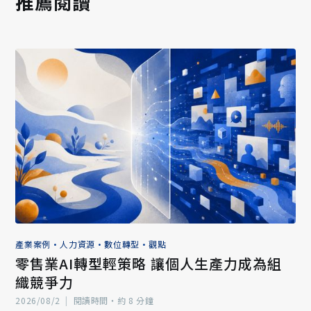
推薦閱讀
產業案例
•
人力資源
•
數位轉型
•
觀點
零售業AI轉型輕策略 讓個人生產力成為組
織競爭力
2026/08/2
|
閱讀時間‧約 8 分鐘