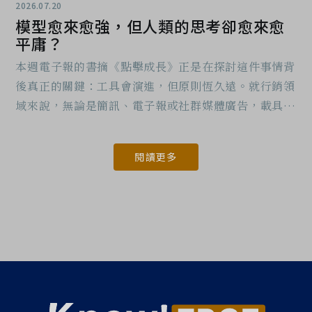
2026.07.20
模型愈來愈強，但人類的思考卻愈來愈
平庸？
本週電子報的書摘《點擊成長》正是在探討這件事情背
後真正的關鍵：工具會演進，但原則恆久遠。就行銷領
域來說，無論是簡訊、電子報或社群媒體廣告，載具跟
通路可能會變，但終究是在做行銷，背後的底層邏輯是
不會變的。
閱讀更多