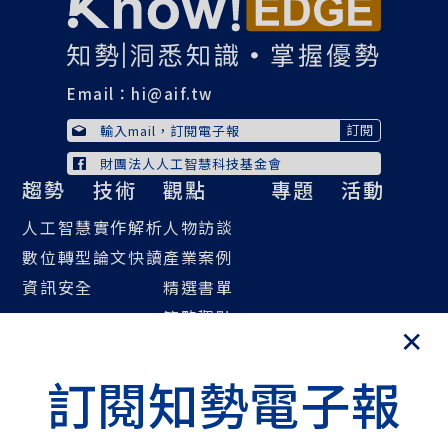
Email：
hi@aif.tw
財團法人人工智慧科技基金會
趨勢
技術
觀點
專題
活動
人工智慧
實作解析
人物訪談
數位轉型
論文快讀
產業案例
資訊安全
精選書單
策略觀點
大話智慧製造
社畜看天下
訂閱知勢電子報
NExT Forum
關於