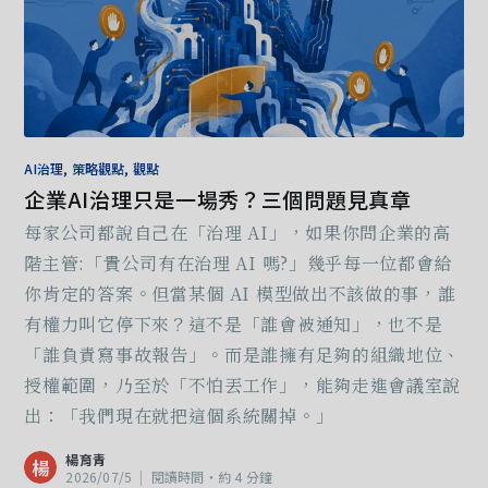
AI治理, 策略觀點, 觀點
企業AI治理只是一場秀？三個問題見真章
每家公司都說自己在「治理 AI」，如果你問企業的高
階主管:「貴公司有在治理 AI 嗎?」幾乎每一位都會給
你肯定的答案。但當某個 AI 模型做出不該做的事，誰
有權力叫它停下來？這不是「誰會被通知」，也不是
「誰負責寫事故報告」。而是誰擁有足夠的組織地位、
授權範圍，乃至於「不怕丟工作」，能夠走進會議室說
出：「我們現在就把這個系統關掉。」
楊育青
楊
2026/07/5
|
閱讀時間‧約 4 分鐘