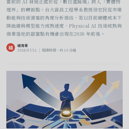
當前的 AI 發展正處於從「數位虛擬端」跨入「實體物
理界」的轉捩點。台大資訊工程學系教授徐宏民從市場
動能與技術演進的角度分析推估，若以目前硬體成本下
降曲線與模型能力成熟速度，Physical AI 技術成熟與
商業落地的甜蜜點有機會出現在2030 年前後。
楊育青
楊
2026/07/11
|
閱讀時間‧約 10 分鐘