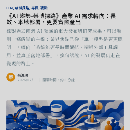
LLM, 蔡博探路, 專欄, 觀點
《AI 趨勢-蔡博探路》產業 AI 需求轉向：長
效、本地部署，更要實際產出
綜觀過去兩週 AI 領域的重大發布與研究成果，可以看
到一條清晰的主線：業界焦點已從「單一模型是否更聰
明」，轉向「系統能否長時間續航、精通外部工具調
用、並真正落地部署」，換句話說，AI 的發展仍走在
變現的路上。
蔡源鴻
蔡
2026/07/11
|
閱讀時間‧約 8 分鐘