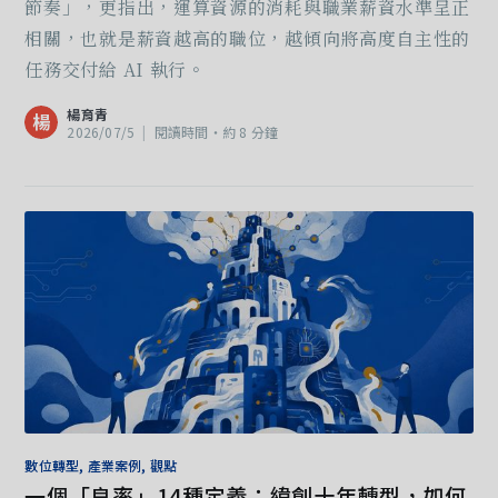
節奏」，更指出，運算資源的消耗與職業薪資水準呈正
相關，也就是薪資越高的職位，越傾向將高度自主性的
任務交付給 AI 執行。
楊育青
楊
2026/07/5
|
閱讀時間‧約 8 分鐘
數位轉型, 產業案例, 觀點
一個「良率」14種定義：緯創十年轉型，如何