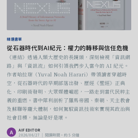
精選書單
從石器時代到AI紀元：權力的轉移與信任危機
《連結》透過人類大歷史的長鏡頭，深刻檢視「資訊網
路」與「資訊流」如何引領我們步入當今的 AI 紀元。
作者哈拉瑞（Yuval Noah Harari）帶領讀者穿越時
空，從石器時代的早期部落出發、歷經《聖經》正典
化、印刷術發明、大眾媒體崛起，一路走到當代民粹主
義的重燃。書中犀利剖析了羅馬帝國、秦朝、天主教會
及蘇聯等龐大體制，如何駕馭資訊技術來實現其政治與
社會目標，無論是好是壞。
AIF EDITOR
A
2026/06/27
|
閱讀時間‧約 5 分鐘