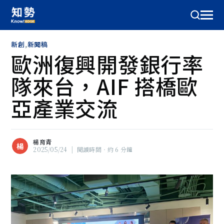
新創
,
新聞稿
歐洲復興開發銀行率
隊來台，AIF 搭橋歐
亞產業交流
楊育青
楊
2025/05/24
|
閱讀時間‧約 6 分鐘