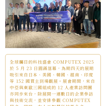
全球矚目的科技盛會 COMPUTEX 2025
於 5 月 23 日圓滿落幕，為期四天的展期
吸引來自日本、美國、韓國、越南、印度
等 152 國買主到場觀展。展會期間，來自
中亞與東歐三國組成的 12 人產業訪問團
亦同步來台，除展開一連數日的企業參訪
與技術交流，並安排參觀 COMPUTEX