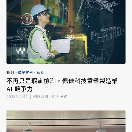
新創
•
產業案例
•
觀點
不再只是瑕疵檢測，偲倢科技重塑製造業
AI 競爭力
2025/10/25
|
閱讀時間‧約 8 分鐘