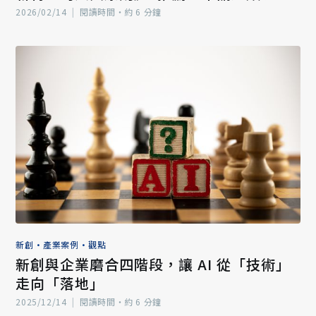
轉型的必讀之作
2026/02/14
|
閱讀時間‧約 6 分鐘
新創
•
產業案例
•
觀點
新創與企業磨合四階段，讓 AI 從「技術」
走向「落地」
2025/12/14
|
閱讀時間‧約 6 分鐘