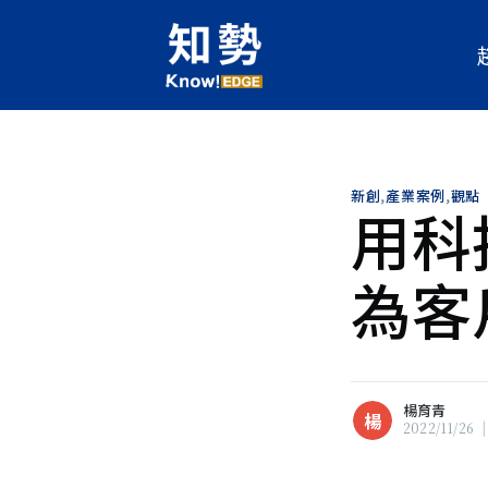
新創
,
產業案例
,
觀點
用科
楊育青
楊
現任人工智慧科技基金會《知勢
為客
輯，關注科技發展對人類的影響
灣產業面對數位變革時，所面臨
服要點。喜歡文學，欣賞跨域碰
瀏覽 楊育青 的
所有文章
楊育青
楊
2022/11/26
|