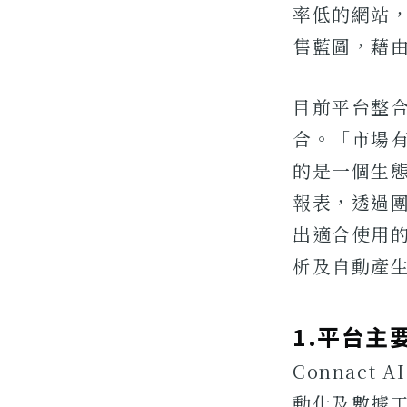
率低的網站
售藍圖，藉由
目前平台整合
合。「市場
的是一個生
報表，透過
出適合使用
析及自動產
1.平台
Connac
動化及數據