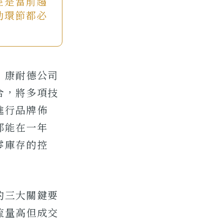
經是當前趨
動環節都必
」康耐德公司
合，將多項技
進行品牌佈
都能在一年
零庫存的控
的三大關鍵要
流量高但成交