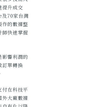
速提升成交
e及70家台灣
製作的數據整
計師快速掌握
是影響利潤的
效訂單轉換
。
支付在科技平
國外大廠數據
能自有化以降