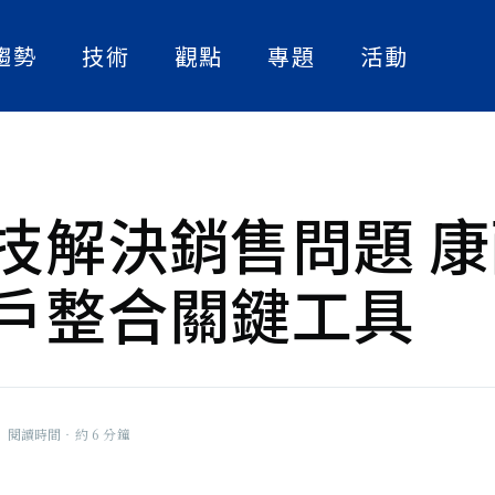
趨勢
技術
觀點
專題
活動
人工智慧
實作解析
人物訪談
數位轉型
論文快讀
產業案例
資訊安全
精選書單
技解決銷售問題 
策略觀點
》副總編
戶整合關鍵工具
大話智慧製造
，也關心台
的挑戰與克
社畜看天下
撞的火花。
NExT Forum
閱讀時間‧約 6 分鐘