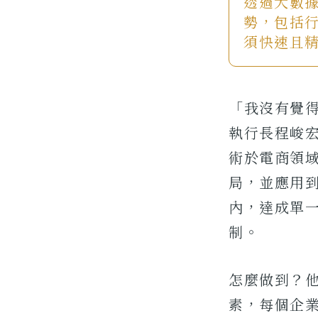
透過大數
勢，包括
須快速且
「我沒有覺
執行長程峻
術於電商領
局，並應用
內，達成單
制。
怎麼做到？
素，每個企